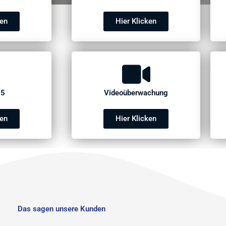
ken
Hier Klicken
65
Videoüberwachung
ken
Hier Klicken
Das sagen unsere Kunden